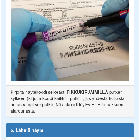
Kirjoita näytekoodi selkeästi
TIKKUKIRJAIMILLA
putken
kylkeen (kirjoita koodi kaikkiin putkiin, jos yhdestä koirasta
on useampi veriputki). Näytekoodi löytyy PDF-lomakkeen
alareunasta.
5. Lähetä näyte